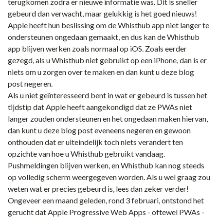
terugkomen zodra er nieuwe informatie was. Dit is sneller
gebeurd dan verwacht, maar gelukkig is het goed nieuws!
Apple heeft hun beslissing om de Whisthub app niet langer te
ondersteunen
ongedaan gemaakt
, en dus kan de Whisthub
app blijven werken zoals normaal op iOS. Zoals eerder
gezegd, als u Whisthub niet gebruikt op een iPhone, dan is er
niets om u zorgen over te maken en dan kunt u deze blog
post negeren.
Als u niet geïnteresseerd bent in wat er gebeurd is tussen het
tijdstip dat Apple heeft aangekondigd dat ze PWAs niet
langer zouden ondersteunen en het ongedaan maken hiervan,
dan kunt u deze blog post eveneens negeren en gewoon
onthouden dat er uiteindelijk toch niets verandert ten
opzichte van hoe u Whisthub gebruikt vandaag.
Pushmeldingen
blijven werken, en Whisthub kan nog steeds
op volledig scherm weergegeven worden. Als u wel graag zou
weten wat er precies gebeurd is, lees dan zeker verder!
Ongeveer een maand geleden,
rond 3 februari
, ontstond het
gerucht dat Apple Progressive Web Apps - oftewel PWAs -