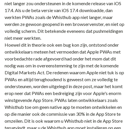
niet langer zou ondersteunen in de komende release van iOS
17.4. Als u de beta versie van iOS 17.4 downloadde, dan
werkten PWAs zoals de Whisthub app niet langer, maar
werden ze gewoon geopend in een browservenster, en niet op
volledig scherm. Dit betekende eveneens dat pushmeldingen
niet meer werkten.
Hoewel dit in theorie ook een bug kon zijn, ontstond onder
ontwikkelaars meteen het vermoeden dat Apple PWAs met
voorbedachte rade afgevoerd had onder het mom dat dit
nodig was om in overeenstemming te zijn met de komende
Digital Markets Act. De redenen waarom Apple niet tuk is op
PWAs en altijd terughoudend is geweest om ze volledig te
ondersteunen, worden uitgelegd in
deze post
, maar het komt
erop neer dat PWAs een bedreiging zijn voor Apple's enorm
winstgevende App Store. PWAs laten ontwikkelaars zoals
Whisthub toe om geen native app te moeten ontwikkelen en
op die manier ook de commissie van 30% in de App Store te
omzeilen. Dit is ook waarom u Whisthub niet in de App Store
terugvindt, maar u de Whisthub app moet installeren op een