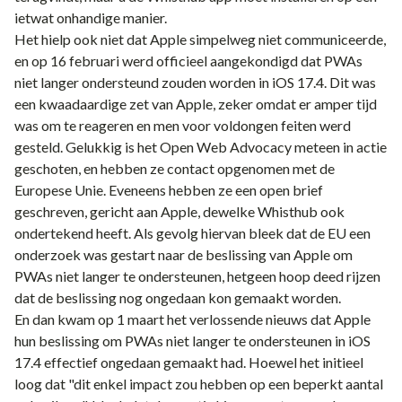
ietwat onhandige manier
.
Het hielp ook niet dat Apple simpelweg niet communiceerde,
en op 16 februari
werd officieel aangekondigd
dat PWAs
niet langer ondersteund zouden worden in iOS 17.4. Dit was
een kwaadaardige zet van Apple, zeker omdat er amper tijd
was om te reageren en men voor voldongen feiten werd
gesteld. Gelukkig is het
Open Web Advocacy
meteen in actie
geschoten, en hebben ze contact opgenomen met de
Europese Unie. Eveneens hebben ze een
open brief
geschreven, gericht aan Apple, dewelke Whisthub ook
ondertekend heeft. Als gevolg hiervan bleek dat de EU
een
onderzoek was gestart
naar de beslissing van Apple om
PWAs niet langer te ondersteunen, hetgeen hoop deed rijzen
dat de beslissing nog ongedaan kon gemaakt worden.
En dan kwam op 1 maart het verlossende nieuws dat Apple
hun beslissing om PWAs niet langer te ondersteunen in iOS
17.4
effectief ongedaan gemaakt had
. Hoewel het initieel
loog dat "dit enkel impact zou hebben op een beperkt aantal