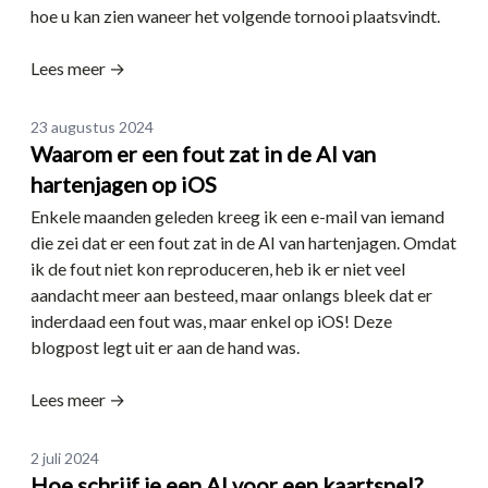
hoe u kan zien waneer het volgende tornooi plaatsvindt.
Lees meer →
Date
23 augustus 2024
Waarom er een fout zat in de AI van
hartenjagen op iOS
Enkele maanden geleden kreeg ik een e-mail van iemand
die zei dat er een fout zat in de AI van hartenjagen. Omdat
ik de fout niet kon reproduceren, heb ik er niet veel
aandacht meer aan besteed, maar onlangs bleek dat er
inderdaad een fout was, maar enkel op iOS! Deze
blogpost legt uit er aan de hand was.
Lees meer →
Date
2 juli 2024
Hoe schrijf je een AI voor een kaartspel?