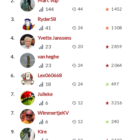
2.
Marc vdp
144
44
1 452
3.
Ryder58
41
24
1 508
4.
Yvette Janssens
23
20
2 859
4.
van heghe
23
24
2 064
6.
Lex060668
18
24
497
7.
Julleke
6
12
3 216
7.
WimmertjeKV
6
12
240
9.
Kire