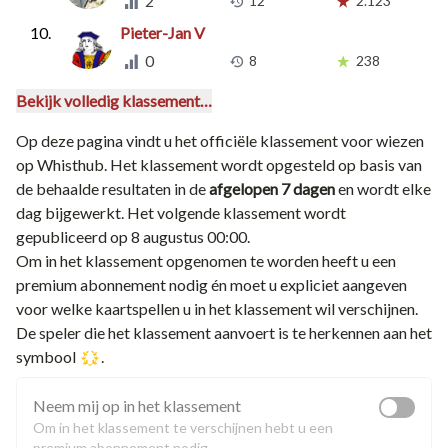
2
12
2.123
10.
Pieter-Jan V
0
8
238
Bekijk volledig klassement…
Op deze pagina vindt u het officiële klassement voor
wiezen
op Whisthub. Het klassement wordt opgesteld op basis van
de behaalde resultaten in de
afgelopen 7 dagen
en wordt elke
dag bijgewerkt.
Het volgende klassement wordt
gepubliceerd op 8 augustus 00:00.
Om in het klassement opgenomen te worden heeft u een
premium abonnement
nodig én moet u expliciet aangeven
voor welke kaartspellen u in het klassement wil verschijnen.
De speler die het klassement aanvoert is te herkennen aan het
symbool
.
Neem mij op in het klassement
Om in het klassement te verschijnen hebt u een
premium abonnement
nodig.