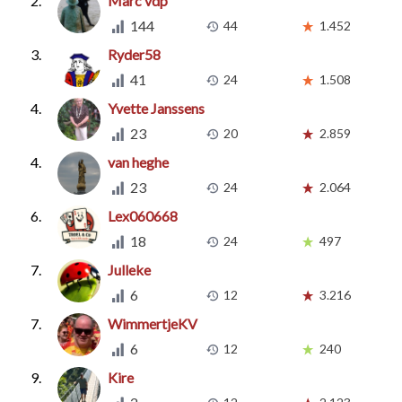
2.
Marc vdp
144
44
1.452
3.
Ryder58
41
24
1.508
4.
Yvette Janssens
23
20
2.859
4.
van heghe
23
24
2.064
6.
Lex060668
18
24
497
7.
Julleke
6
12
3.216
7.
WimmertjeKV
6
12
240
9.
Kire